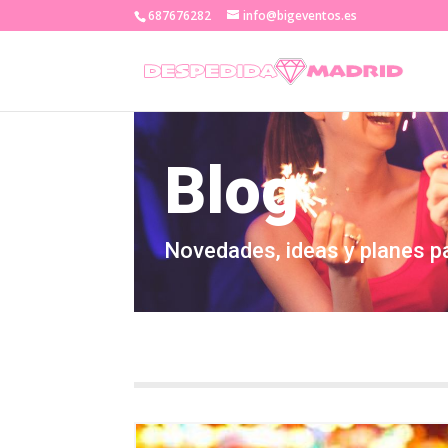
687676282
info@bigeventos.es
Blog
Novedades, ideas y planes p